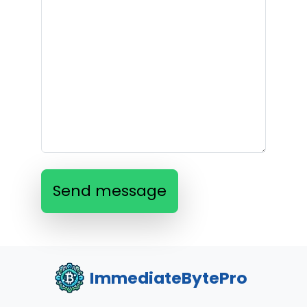
Send message
ImmediateBytePro