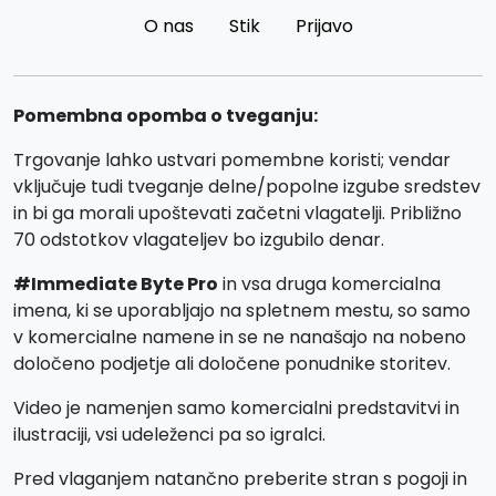
O nas
Stik
Prijavo
Pomembna opomba o tveganju:
Trgovanje lahko ustvari pomembne koristi; vendar
vključuje tudi tveganje delne/popolne izgube sredstev
in bi ga morali upoštevati začetni vlagatelji. Približno
70 odstotkov vlagateljev bo izgubilo denar.
#Immediate Byte Pro
in vsa druga komercialna
imena, ki se uporabljajo na spletnem mestu, so samo
v komercialne namene in se ne nanašajo na nobeno
določeno podjetje ali določene ponudnike storitev.
Video je namenjen samo komercialni predstavitvi in
ilustraciji, vsi udeleženci pa so igralci.
Pred vlaganjem natančno preberite stran s pogoji in