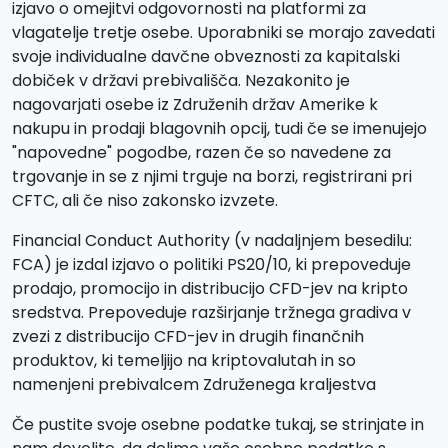
izjavo o omejitvi odgovornosti na platformi za
vlagatelje tretje osebe. Uporabniki se morajo zavedati
svoje individualne davčne obveznosti za kapitalski
dobiček v državi prebivališča. Nezakonito je
nagovarjati osebe iz Združenih držav Amerike k
nakupu in prodaji blagovnih opcij, tudi če se imenujejo
"napovedne" pogodbe, razen če so navedene za
trgovanje in se z njimi trguje na borzi, registrirani pri
CFTC, ali če niso zakonsko izvzete.
Financial Conduct Authority (v nadaljnjem besedilu:
FCA) je izdal izjavo o politiki PS20/10, ki prepoveduje
prodajo, promocijo in distribucijo CFD-jev na kripto
sredstva. Prepoveduje razširjanje tržnega gradiva v
zvezi z distribucijo CFD-jev in drugih finančnih
produktov, ki temeljijo na kriptovalutah in so
namenjeni prebivalcem Združenega kraljestva
Če pustite svoje osebne podatke tukaj, se strinjate in