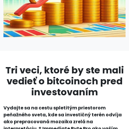
Tri veci, ktoré by ste mali
vedieť o bitcoinoch pred
investovaním
Vydajte sa na cestu spletitým priestorom
peňažného sveta, kde sa investičný terén odvíja
ako prepracovaná mozaika zrelá na
interpretáciu. S Immediate Byte Pro ako vaším