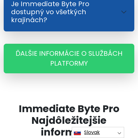
Je Immediate Byte Pro
dostupný vo všetkých
krajinách?
ĎALŠIE INFORMÁCIE O SLUŽBÁCH
PLATFORMY
Immediate Byte Pro
Najdôležitejšie
informácie
Slovak