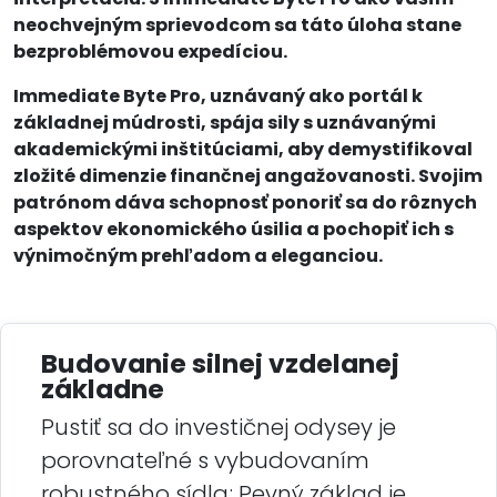
neochvejným sprievodcom sa táto úloha stane
bezproblémovou expedíciou.
Immediate Byte Pro, uznávaný ako portál k
základnej múdrosti, spája sily s uznávanými
akademickými inštitúciami, aby demystifikoval
zložité dimenzie finančnej angažovanosti. Svojim
patrónom dáva schopnosť ponoriť sa do rôznych
aspektov ekonomického úsilia a pochopiť ich s
výnimočným prehľadom a eleganciou.
Budovanie silnej vzdelanej
základne
Pustiť sa do investičnej odysey je
porovnateľné s vybudovaním
robustného sídla; Pevný základ je