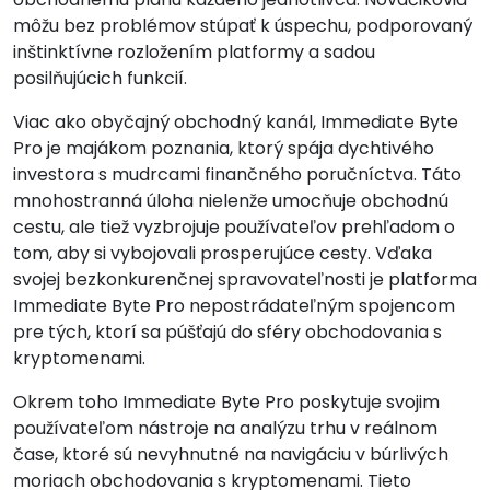
môžu bez problémov stúpať k úspechu, podporovaný
inštinktívne rozložením platformy a sadou
posilňujúcich funkcií.
Viac ako obyčajný obchodný kanál, Immediate Byte
Pro je majákom poznania, ktorý spája dychtivého
investora s mudrcami finančného poručníctva. Táto
mnohostranná úloha nielenže umocňuje obchodnú
cestu, ale tiež vyzbrojuje používateľov prehľadom o
tom, aby si vybojovali prosperujúce cesty. Vďaka
svojej bezkonkurenčnej spravovateľnosti je platforma
Immediate Byte Pro nepostrádateľným spojencom
pre tých, ktorí sa púšťajú do sféry obchodovania s
kryptomenami.
Okrem toho Immediate Byte Pro poskytuje svojim
používateľom nástroje na analýzu trhu v reálnom
čase, ktoré sú nevyhnutné na navigáciu v búrlivých
moriach obchodovania s kryptomenami. Tieto