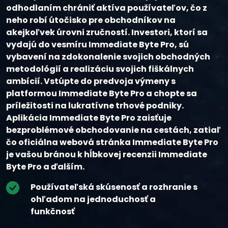
odhodlaním chrániť aktíva používateľov, čo z
neho robí útočisko pre obchodníkov na
akejkoľvek úrovni zručností. Investori, ktorí sa
vydajú do vesmíru Immediate Byte Pro, sú
vybavení na zdokonalenie svojich obchodných
metodológií a realizáciu svojich fiškálnych
ambícií. Vstúpte do predvoja výmeny s
platformou Immediate Byte Pro a chopte sa
príležitosti na lukratívne trhové podniky.
Aplikácia Immediate Byte Pro zaisťuje
bezproblémové obchodovanie na cestách, zatiaľ
čo oficiálna webová stránka Immediate Byte Pro
je vašou bránou k hĺbkovej recenzii Immediate
Byte Pro a ďalším.
Používateľská skúsenosť a rozhranie s
ohľadom na jednoduchosť a
funkčnosť