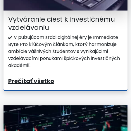
Vytváranie ciest k investičnému
vzdelávaniu
✔️ V pulzujúcom srdci digitálnej éry je Immediate
Byte Pro kľúčovým článkom, ktorý harmonizuje
ambície vášnivých študentov s vynikajúcimi
vzdelávacími ponukami špičkových investičných
akadémií.
Prečítať všetko