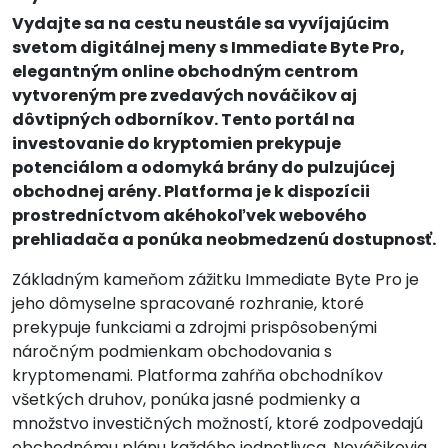
Vydajte sa na cestu neustále sa vyvíjajúcim
svetom digitálnej meny s Immediate Byte Pro,
elegantným online obchodným centrom
vytvoreným pre zvedavých nováčikov aj
dôvtipných odborníkov. Tento portál na
investovanie do kryptomien prekypuje
potenciálom a odomyká brány do pulzujúcej
obchodnej arény. Platforma je k dispozícii
prostredníctvom akéhokoľvek webového
prehliadača a ponúka neobmedzenú dostupnosť.
Základným kameňom zážitku Immediate Byte Pro je
jeho dômyselne spracované rozhranie, ktoré
prekypuje funkciami a zdrojmi prispôsobenými
náročným podmienkam obchodovania s
kryptomenami. Platforma zahŕňa obchodníkov
všetkých druhov, ponúka jasné podmienky a
množstvo investičných možností, ktoré zodpovedajú
obchodnému plánu každého jednotlivca. Nováčikovia