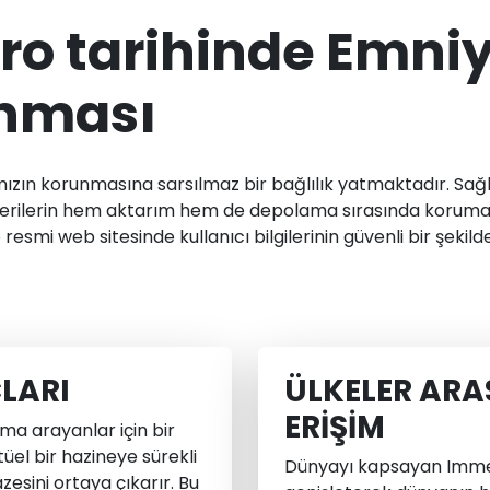
ro tarihinde Emniy
anması
ızın korunmasına sarsılmaz bir bağlılık yatmaktadır. Sağ
verilerin hem aktarım hem de depolama sırasında korumalı
esmi web sitesinde kullanıcı bilgilerinin güvenli bir şeki
LARI
ÜLKELER ARA
ERIŞIM
ma arayanlar için bir
tüel bir hazineye sürekli
Dünyayı kapsayan Immedi
esini ortaya çıkarır. Bu