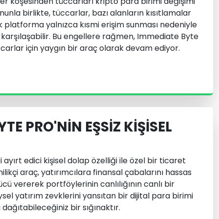
r köşesinden tüccarları kripto para birimi değişimi
unla birlikte, tüccarlar, bazı alanların kısıtlamalar
 platforma yalnızca kısmi erişim sunması nedeniyle
le karşılaşabilir. Bu engellere rağmen, Immediate Byte
arlar için yaygın bir araç olarak devam ediyor.
TE PRO'NIN EŞSIZ KIŞISEL
ırt edici kişisel dolap özelliği ile özel bir ticaret
ilikçi araç, yatırımcılara finansal çabalarını hassas
cü vererek portföylerinin canlılığının canlı bir
l yatırım zevklerini yansıtan bir dijital para birimi
dağıtabileceğiniz bir sığınaktır.