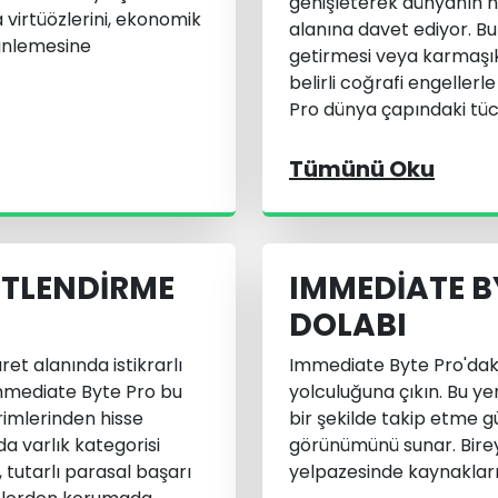
genişleterek dünyanın he
 virtüözlerini, ekonomik
alanına davet ediyor. Bun
rinlemesine
getirmesi veya karmaşık
belirli coğrafi engeller
Pro dünya çapındaki tücc
Tümünü Oku
ITLENDIRME
IMMEDIATE BY
DOLABI
et alanında istikrarlı
Immediate Byte Pro'daki ay
Immediate Byte Pro bu
yolculuğuna çıkın. Bu yen
irimlerinden hisse
bir şekilde takip etme gü
a varlık kategorisi
görünümünü sunar. Bireyse
 tutarlı parasal başarı
yelpazesinde kaynakları 