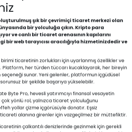
niz
luşturulmuş şık bir çevrimiçi ticaret merkezi olan
dünyasında bir yolculuğa çıkın. Kripto para
yor ve canlı bir ticaret arenasının kapılarını
 bir web tarayıcısı aracılığıyla hizmetinizdedir ve
rimi ticaretinin zorlukları için uyarlanmış özellikler ve
 Platform, her türden tüccarı kucaklayarak, her bireyin
m seçeneği sunar. Yeni gelenler, platformun içgüdüsel
k sorunsuz bir şekilde başarıya yükselebilir.
e Byte Pro, hevesli yatırımcıyı finansal vesayetin
Bu çok yönlü rol, yalnızca ticaret yolculuğunu
feh yollar çizme içgörüsüyle donatır. Eşsiz
ticareti alanına girenler için vazgeçilmez bir müttefiktir.
caretinin çalkantılı denizlerinde gezinmek için gerekli