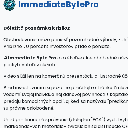
ImmediateBytePro
Dôležitá poznámka k riziku:
Obchodovanie môže priniesť pozoruhodné výhody; zahŕňa v
Približne 70 percent investorov príde o peniaze.
#Immediate Byte Pro
a akékoľvek iné obchodné názvy
poskytovateľov služieb.
Video slúži len na komerčnú prezentáciu a ilustračné úče
Pred investovaním si pozorne prečítajte stránku Zmluvn
vedomí svojej individuálnej daňovej povinnosti z kapit
predaju komoditných opcií, aj keď sa nazývajú "predik
sú právne oslobodené.
Úrad pre finančné správanie (ďalej len "FCA") vydal vyhl
marketingových materiálov týkajúcich sa distribúcie 