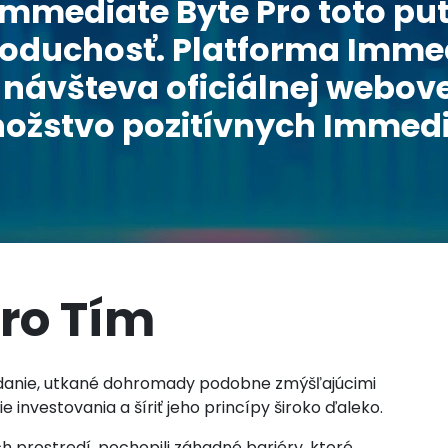
 Immediate Byte Pro toto p
oduchosť. Platforma Immed
 návšteva oficiálnej webov
ožstvo pozitívnych Immedia
ro Tím
danie, utkané dohromady podobne zmýšľajúcimi
 investovania a šíriť jeho princípy široko ďaleko.
h prostredí, pochopili záhadné bariéry, ktoré