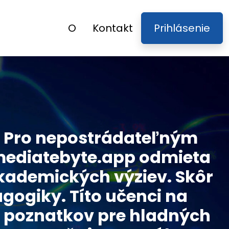
O
Kontakt
Prihlásenie
te Pro nepostrádateľným
mediatebyte.app odmieta
akademických výziev. Skôr
agogiky. Títo učenci na
h poznatkov pre hladných