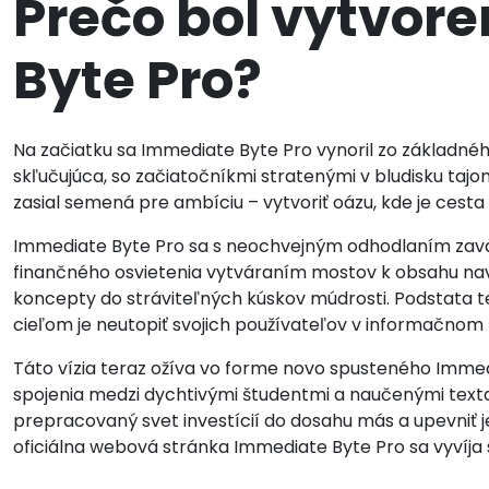
Prečo bol vytvor
Byte Pro?
Na začiatku sa Immediate Byte Pro vynoril zo základné
skľučujúca, so začiatočníkmi stratenými v bludisku taj
zasial semená pre ambíciu – vytvoriť oázu, kde je cest
Immediate Byte Pro sa s neochvejným odhodlaním zavä
finančného osvietenia vytváraním mostov k obsahu nav
koncepty do stráviteľných kúskov múdrosti. Podstata t
cieľom je neutopiť svojich používateľov v informačnom 
Táto vízia teraz ožíva vo forme novo spusteného Immedi
spojenia medzi dychtivými študentmi a naučenými textam
prepracovaný svet investícií do dosahu más a upevniť j
oficiálna webová stránka Immediate Byte Pro sa vyvíja 