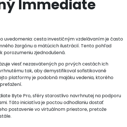
ený Immediate
ho uvedomenia: cesta investičným vzdelávaním je často
omného žargónu a mätúcich ilustrácií. Tento pohľad
a k porozumeniu zjednodušená.
zuje viesť nezasvätených po prvých cestách ich
rhnutému tak, aby demystifikoval sofistikované
ejto platformy je podobná majáku vedenia, ktorého
preťažení.
ate Byte Pro, sféry starostlivo navrhnutej na podporu
i. Táto iniciatíva je poctou odhodlaniu dostať
eho postavenie vo virtuálnom priestore, pretože
stále.