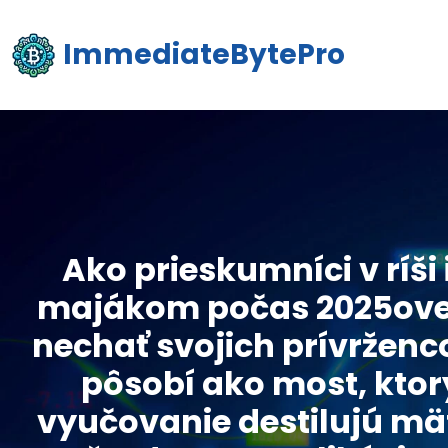
ImmediateBytePro
Ako prieskumníci v ríš
majákom počas 2025ovej
nechať svojich prívrženc
pôsobí ako most, ktorý
vyučovanie destilujú mä