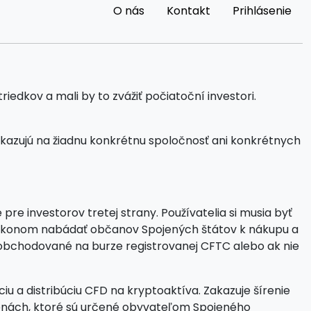
O nás
Kontakt
Prihlásenie
edkov a mali by to zvážiť počiatoční investori.
kazujú na žiadnu konkrétnu spoločnosť ani konkrétnych
e investorov tretej strany. Používatelia si musia byť
so zákonom nabádať občanov Spojených štátov k nákupu a
a obchodované na burze registrovanej CFTC alebo ak nie
iu a distribúciu CFD na kryptoaktíva. Zakazuje šírenie
menách, ktoré sú určené obyvateľom Spojeného