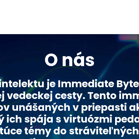
O nás
i intelektu je Immediate By
 vedeckej cesty. Tento im
ov unášaných v priepasti 
 ich spája s virtuózmi ped
túce témy do stráviteľnýc