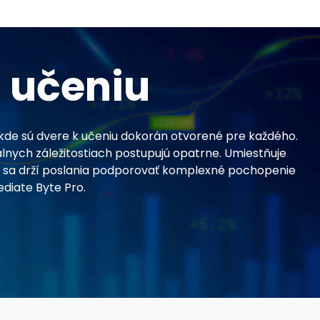
 učeniu
 kde sú dvere k učeniu dokorán otvorené pre každého.
álnych záležitostiach postupujú opatrne. Umiestňuje
á sa drží poslania podporovať komplexné pochopenie
ediate Byte Pro.