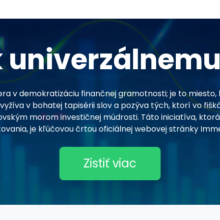
k univerzálnemu
a v demokratizáciu finančnej gramotnosti; je to miesto,
žíva v bohatej tapisérii slov a pozýva tých, ktorí vo fišk
vským morom investičnej múdrosti. Táto iniciatíva, ktor
ovania, je kľúčovou črtou oficiálnej webovej stránky Imm
Zistiť viac