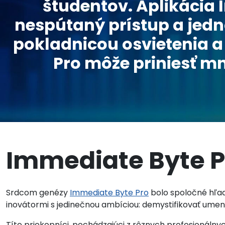
študentov. Aplikácia
nespútaný prístup a jedn
pokladnicou osvietenia a
Pro môže priniesť mn
Immediate Byte P
Srdcom genézy
Immediate Byte Pro
bolo spoločné hľa
inovátormi s jedinečnou ambíciou: demystifikovať umenie
Títo priekopníci, pochádzajúci z rôznych profesionálnyc