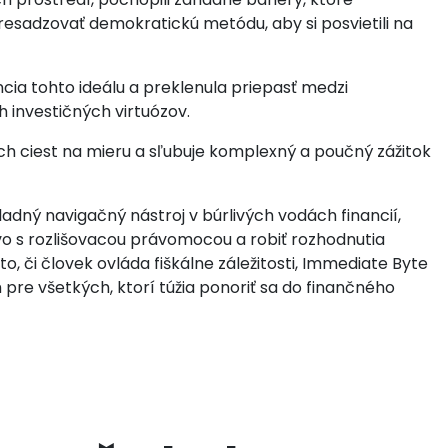
presadzovať demokratickú metódu, aby si posvietili na
cia tohto ideálu a preklenula priepasť medzi
 investičných virtuózov.
h ciest na mieru a sľubuje komplexný a poučný zážitok
dný navigačný nástroj v búrlivých vodách financií,
o s rozlišovacou právomocou a robiť rozhodnutia
, či človek ovláda fiškálne záležitosti, Immediate Byte
 pre všetkých, ktorí túžia ponoriť sa do finančného