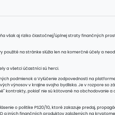
šak aj riziko čiastočnej/úplnej straty finančných prostri
 použité na stránke slúžia len na komerčné účely a neod
ly a všetci účastníci sú herci.
ých podmienok a Vylúčenie zodpovednosti na platforme pr
álových výnosov v krajine svojho bydliska. Je v rozpore 
čné" kontrakty, pokiaľ nie sú kótované na obchodovanie 
ásenie o politike PS20/10, ktoré zakazuje predaj, propagác
CFD a iných finančných produktov založených na krypto