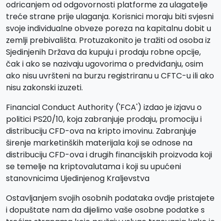
odricanjem od odgovornosti platforme za ulagatelje
treće strane prije ulaganja. Korisnici moraju biti svjesni
svoje individualne obveze poreza na kapitalnu dobit u
zemlji prebivališta. Protuzakonito je tražiti od osoba iz
Sjedinjenih Država da kupuju i prodaju robne opcije,
čak i ako se nazivaju ugovorima o predviđanju, osim
ako nisu uvršteni na burzu registriranu u CFTC-u ili ako
nisu zakonski izuzeti.
Financial Conduct Authority ('FCA') izdao je izjavu o
politici PS20/10, koja zabranjuje prodaju, promociju i
distribuciju CFD-ova na kripto imovinu. Zabranjuje
širenje marketinških materijala koji se odnose na
distribuciju CFD-ova i drugih financijskih proizvoda koji
se temelje na kriptovalutama i koji su upućeni
stanovnicima Ujedinjenog Kraljevstva
Ostavljanjem svojih osobnih podataka ovdje pristajete
i dopuštate nam da dijelimo vaše osobne podatke s