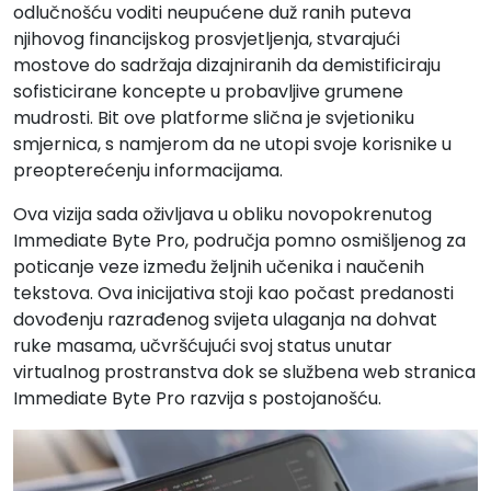
odlučnošću voditi neupućene duž ranih puteva
njihovog financijskog prosvjetljenja, stvarajući
mostove do sadržaja dizajniranih da demistificiraju
sofisticirane koncepte u probavljive grumene
mudrosti. Bit ove platforme slična je svjetioniku
smjernica, s namjerom da ne utopi svoje korisnike u
preopterećenju informacijama.
Ova vizija sada oživljava u obliku novopokrenutog
Immediate Byte Pro, područja pomno osmišljenog za
poticanje veze između željnih učenika i naučenih
tekstova. Ova inicijativa stoji kao počast predanosti
dovođenju razrađenog svijeta ulaganja na dohvat
ruke masama, učvršćujući svoj status unutar
virtualnog prostranstva dok se službena web stranica
Immediate Byte Pro razvija s postojanošću.