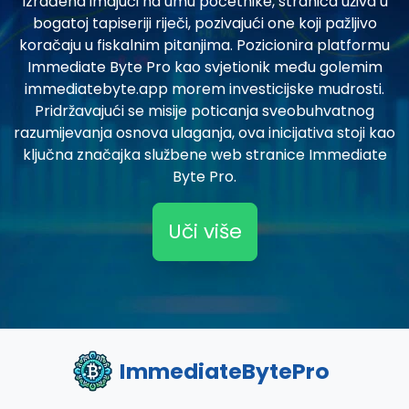
Izrađena imajući na umu početnike, stranica uživa u
bogatoj tapiseriji riječi, pozivajući one koji pažljivo
koračaju u fiskalnim pitanjima. Pozicionira platformu
Immediate Byte Pro kao svjetionik među golemim
immediatebyte.app morem investicijske mudrosti.
Pridržavajući se misije poticanja sveobuhvatnog
razumijevanja osnova ulaganja, ova inicijativa stoji kao
ključna značajka službene web stranice Immediate
Byte Pro.
Uči više
ImmediateBytePro