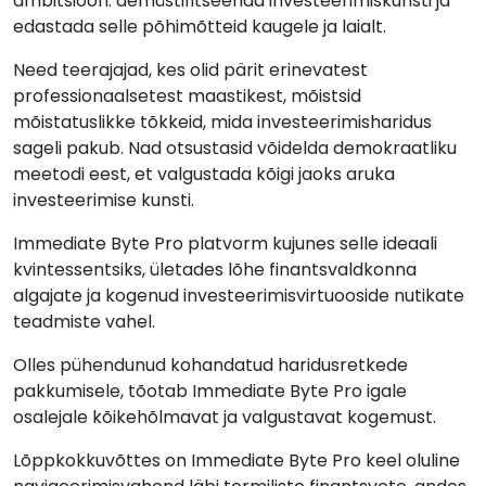
ambitsioon: demüstifitseerida investeerimiskunsti ja
edastada selle põhimõtteid kaugele ja laialt.
Need teerajajad, kes olid pärit erinevatest
professionaalsetest maastikest, mõistsid
mõistatuslikke tõkkeid, mida investeerimisharidus
sageli pakub. Nad otsustasid võidelda demokraatliku
meetodi eest, et valgustada kõigi jaoks aruka
investeerimise kunsti.
Immediate Byte Pro platvorm kujunes selle ideaali
kvintessentsiks, ületades lõhe finantsvaldkonna
algajate ja kogenud investeerimisvirtuooside nutikate
teadmiste vahel.
Olles pühendunud kohandatud haridusretkede
pakkumisele, tõotab Immediate Byte Pro igale
osalejale kõikehõlmavat ja valgustavat kogemust.
Lõppkokkuvõttes on Immediate Byte Pro keel oluline