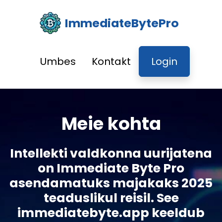
ImmediateBytePro
Umbes
Kontakt
Login
Meie kohta
Intellekti valdkonna uurijatena
on Immediate Byte Pro
asendamatuks majakaks 2025
teaduslikul reisil. See
immediatebyte.app keeldub