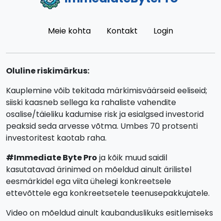
Meie kohta
Kontakt
Login
Oluline riskimärkus:
Kauplemine võib tekitada märkimisväärseid eeliseid;
siiski kaasneb sellega ka rahaliste vahendite
osalise/täieliku kadumise risk ja esialgsed investorid
peaksid seda arvesse võtma. Umbes 70 protsenti
investoritest kaotab raha.
#Immediate Byte Pro
ja kõik muud saidil
kasutatavad ärinimed on mõeldud ainult ärilistel
eesmärkidel ega viita ühelegi konkreetsele
ettevõttele ega konkreetsetele teenusepakkujatele.
Video on mõeldud ainult kaubanduslikuks esitlemiseks