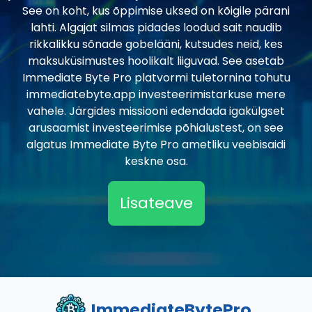
See on koht, kus õppimise uksed on kõigile pärani
lahti. Algajat silmas pidades loodud sait naudib
rikkalikku sõnade gobelääni, kutsudes neid, kes
maksuküsimustes hoolikalt liiguvad. See asetab
Immediate Byte Pro platvormi tuletornina tohutu
immediatebyte.app investeerimistarkuse mere
vahele. Järgides missiooni edendada igakülgset
arusaamist investeerimise põhialustest, on see
algatus Immediate Byte Pro ametliku veebisaidi
keskne osa.
Lisateave
ImmediateBytePro