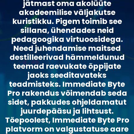
jätmast oma akolüüte
akadeemilise väljakutse
kuristikku. Pigem toimib see
sillana, ühendades neid
pedagoogika virtuoosidega.
Need juhendamise maitsed
destilleerivad hämmeldunud
teemad raevukate õppijate
jaoks seeditavateks
teadmisteks. Immediate Byte
Pro rakendus võimendab seda
sidet, pakkudes ohjeldamatut
juurdepääsu ja lihtsust.
Tõepoolest, Immediate Byte Pro
platvorm on valgustatuse aare