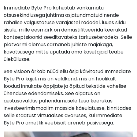
Immediate Byte Pro kohustub vankumatu
otsusekindlusega juhtima asjatundmatuid nende
rahalise valgustatuse varajastel radadel, luues sildu
sisule, mille eesmärk on demüstifitseerida keerukad
kontseptsioonid seeditavateks tarkuseteradeks. Selle
platvormi olemus sarnaneb juhiste majakaga,
kavatsusega mitte uputada oma kasutajaid teabe
üleküllusse.
See visioon ärkab nüüd ellu äsja käivitatud Immediate
Byte Pro kujul, mis on valdkond, mis on hoolikalt
loodud innukate õppijate ja õpitud tekstide vahelise
ühenduse edendamiseks. See algatus on
austusavaldus pühendumusele tuua keerukas
investeerimismaailm masside käeulatusse, kinnitades
selle staatust virtuaalses avaruses, kui Immediate
Byte Pro ametlik veebisait areneb püsivusega.