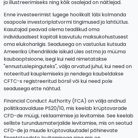
ja illustreerimiseks ning kõik osalejad on näitlejad.
Enne investeerimist lugege hoolikalt läbi kolmanda
osapoole investoriplatvormi tingimused ja lahtiütlus.
Kasutajad peavad olema teadlikud oma
individuaalsest kapitali kasvutulu maksukohustusest
oma elukohariigis. Seadusega on vastuolus kutsuda
Ameerika Ühendriikide isikuid üles ostma ja müüma
kaubaoptsioone, isegi kui neid nimetatakse
"ennustuslepinguteks", välja arvatud juhul, kui need on
noteeritud kauplemiseks ja nendega kaubeldakse
CFTC-s registreeritud börsil või kui need pole
seadusega ette nähtud.
Financial Conduct Authority (FCA) on välja andnud
poliitikaavalduse PS20/10, mis keelab krüptovarade
CFD-de müügi, reklaamimise ja levitamise. See keelab
selliste turundusmaterjalide levitamise, mis on seotud
CFD-de ja muude krüptovaluutadel põhinevate
finantstoodete levitamisega ning mis on