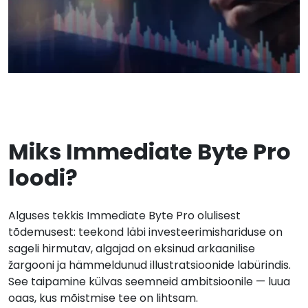
Miks Immediate Byte Pro
loodi?
Alguses tekkis Immediate Byte Pro olulisest
tõdemusest: teekond läbi investeerimishariduse on
sageli hirmutav, algajad on eksinud arkaanilise
žargooni ja hämmeldunud illustratsioonide labürindis.
See taipamine külvas seemneid ambitsioonile — luua
oaas, kus mõistmise tee on lihtsam.