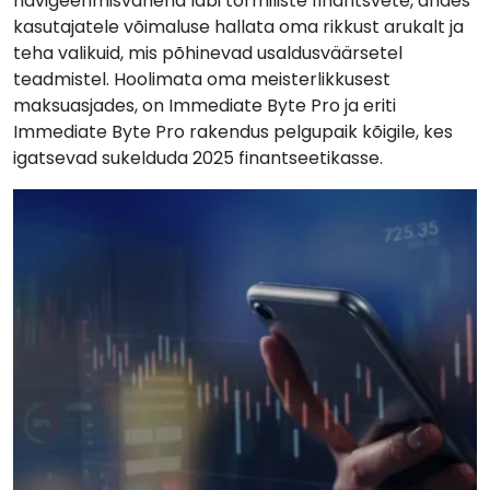
navigeerimisvahend läbi tormiliste finantsvete, andes
kasutajatele võimaluse hallata oma rikkust arukalt ja
teha valikuid, mis põhinevad usaldusväärsetel
teadmistel. Hoolimata oma meisterlikkusest
maksuasjades, on Immediate Byte Pro ja eriti
Immediate Byte Pro rakendus pelgupaik kõigile, kes
igatsevad sukelduda 2025 finantseetikasse.