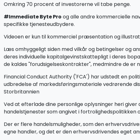
Omkring 70 procent af investorerne vil tabe penge.
#Immediate Byte Pro
og alle andre kommercielle navn
specifikke tjenesteudbydere.
Videoen er kun til kommerciel præsentation og illustrati
Læs omhyggeligt siden med vilkår og betingelser og a
deres individuelle kapitalgevinstskattepligt i deres bo
de kaldes "forudsigelseskontrakter", medmindre de er n
Financial Conduct Authority ('FCA') har udstedt en poli
udbredelse af markedsføringsmateriale vedrørende distr
Storbritannien
Ved at efterlade dine personlige oplysninger heri giver d
handelstjenester som angivet i fortrolighedspolitikken o
Der er flere handelsmuligheder, som den erhvervsdriv
egne handler, og det er den erhvervsdrivendes eget an