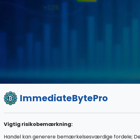
ImmediateBytePro
Vigtig risikobemærkning:
Handel kan generere bemærkelsesværdige fordele; Det in