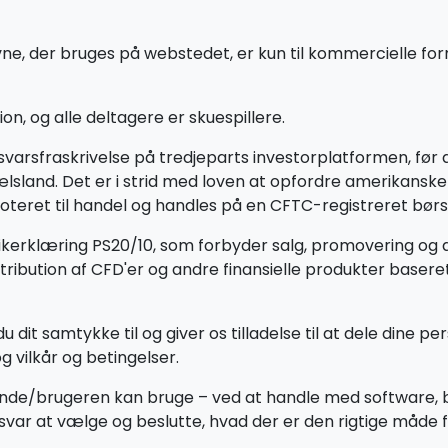
e, der bruges på webstedet, er kun til kommercielle formå
on, og alle deltagere er skuespillere.
nsvarsfraskrivelse på tredjeparts investorplatformen, f
pælsland. Det er i strid med loven at opfordre amerikansk
oteret til handel og handles på en CFTC-registreret børs,
tikerklæring PS20/10, som forbyder salg, promovering og d
ibution af CFD'er og andre finansielle produkter baseret 
u dit samtykke til og giver os tilladelse til at dele dine 
g vilkår og betingelser.
ende/brugeren kan bruge – ved at handle med software,
svar at vælge og beslutte, hvad der er den rigtige måde