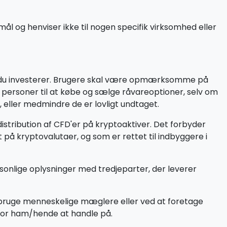
l og henviser ikke til nogen specifik virksomhed eller
ør du investerer. Brugere skal være opmærksomme på
e personer til at købe og sælge råvareoptioner, selv om
 eller medmindre de er lovligt undtaget.
istribution af CFD'er på kryptoaktiver. Det forbyder
på kryptovalutaer, og som er rettet til indbyggere i
personlige oplysninger med tredjeparter, der leverer
 bruge menneskelige mæglere eller ved at foretage
 for ham/hende at handle på.